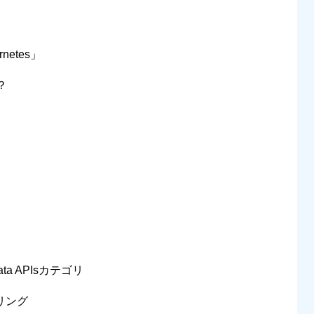
rnetes」
？
リ
ata APIsカテゴリ
リング