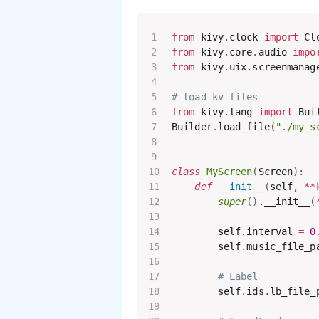
from
 kivy
.
clock 
import
from
 kivy
.
core
.
audio 
impo
from
 kivy
.
uix
.
screenmanag
# load kv files
from
 kivy
.
lang 
import
 Buil
Builder
.
load_file
(
"./my_s
class
MyScreen
(
Screen
)
:
def
__init__
(
self
,
**
super
(
)
.
__init__
(
        self
.
interval 
=
0
        self
.
music_file_p
# Label
        self
.
ids
.
lb_file_