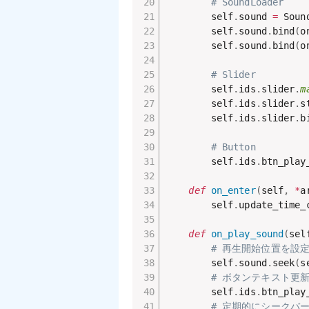
# SoundLoader
        self
.
sound 
=
 Soun
        self
.
sound
.
bind
(
o
        self
.
sound
.
bind
(
o
# Slider
        self
.
ids
.
slider
.
m
        self
.
ids
.
slider
.
s
        self
.
ids
.
slider
.
b
# Button
        self
.
ids
.
btn_play
def
on_enter
(
self
,
*
a
        self
.
update_time_
def
on_play_sound
(
sel
# 再生開始位置を設
        self
.
sound
.
seek
(
s
# ボタンテキスト更
        self
.
ids
.
btn_play
# 定期的にシークバ