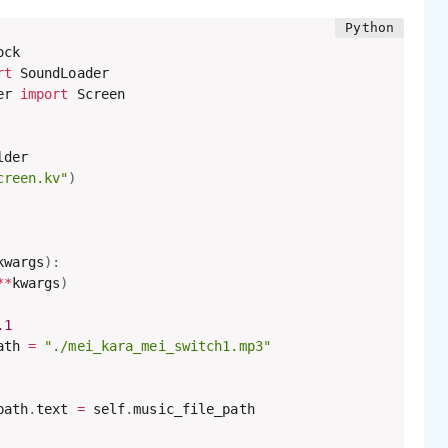
rt
er 
import
 Screen

der

creen.kv"
)
kwargs
)
:
**
kwargs
)
.1
ath 
=
"./mei_kara_mei_switch1.mp3"
path
.
text 
=
 self
.
music_file_path
