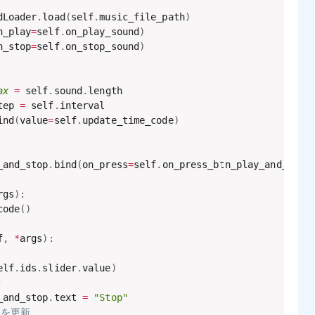
dLoader
.
load
(
self
.
music_file_path
)
n_play
=
self
.
on_play_sound
)
n_stop
=
self
.
on_stop_sound
)
ax
=
 self
.
sound
.
length

tep 
=
 self
.
interval

ind
(
value
=
self
.
update_time_code
)
_and_stop
.
bind
(
on_press
=
self
.
on_press_btn_play_and_stop
rgs
)
:
code
(
)
f
,
*
args
)
:
定
elf
.
ids
.
slider
.
value
)
新
_and_stop
.
text 
=
"Stop"
ーを更新