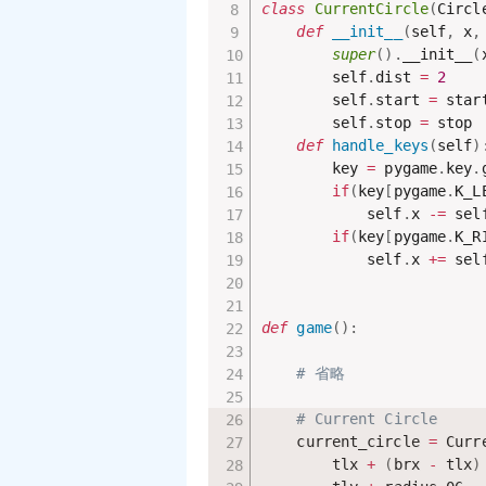
class
CurrentCircle
(
Circl
def
__init__
(
self
,
 x
,
super
(
)
.
__init__
(
        self
.
dist 
=
2
        self
.
start 
=
 start
        self
.
stop 
=
 stop

def
handle_keys
(
self
)
        key 
=
 pygame
.
key
.
if
(
key
[
pygame
.
K_L
            self
.
x 
-=
 sel
if
(
key
[
pygame
.
K_R
            self
.
x 
+=
 sel
def
game
(
)
:
# 省略
# Current Circle
    current_circle 
=
 Curr
        tlx 
+
(
brx 
-
 tlx
)