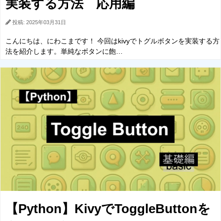
実装する方法 応用編
投稿: 2025年03月31日
こんにちは、にわこまです！ 今回はkivyでトグルボタンを実装する方
法を紹介します。単純なボタンに飽…
【Python】KivyでToggleButtonを