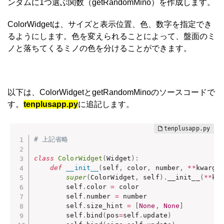
ンダムに1つ選ぶ関数（getRandomMino）を作成します。
ColorWidgetは、サイズと表示位置、色、数字を指定でき
るようにします。色を変えられることによって、盤面のミ
ノと落ちてくるミノの色を分けることができます。
以下は、ColorWidgetとgetRandomMinoのソースコードで
す。
tenplusapp.py
に追記します。
# 上記省略
class
ColorWidget
(
Widget
)
:
def
__init__
(
self
,
 color
,
 number
,
**
kwargs
super
(
ColorWidget
,
 self
)
.
__init__
(
**
kw
        self
.
color 
=
 color

        self
.
number 
=
 number

        self
.
size_hint 
=
[
None
,
None
]
        self
.
bind
(
pos
=
self
.
update
)