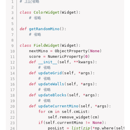
# 上記省略
class
ColorWidget
(
Widget
)
:
# 省略
def
getRandomMino
(
)
:
# 省略
class
FieldWidget
(
Widget
)
:
    nextMino 
=
 ObjectProperty
(
None
)
    score 
=
 NumericProperty
(
0
)
def
__init__
(
self
,
**
kwargs
)
:
# 省略
def
updateGrid
(
self
,
*
args
)
:
# 省略
def
updateWalls
(
self
,
*
args
)
:
# 省略
def
updateBlocks
(
self
,
*
args
)
:
# 省略
def
updateCurrentMino
(
self
,
*
args
)
:
for
 cm 
in
 self
.
cmList
:
            self
.
remove_widget
(
cm
)
if
(
self
.
currentMino 
!=
None
)
:
            posList 
=
list
(
zip
(
*
np
.
where
(
self
.