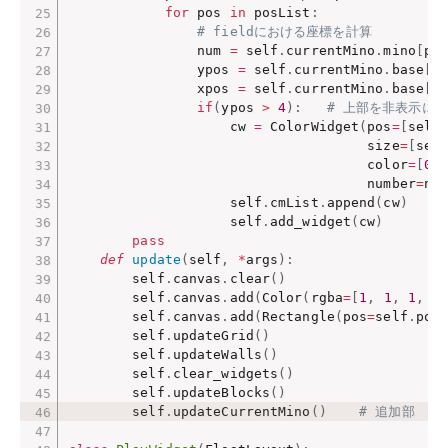
for
 pos 
in
 posList
:
# fieldにおける座標を計算
                num 
=
 self
.
currentMino
.
mino
[
po
                ypos 
=
 self
.
currentMino
.
base
[
0
                xpos 
=
 self
.
currentMino
.
base
[
1
if
(
ypos 
>
4
)
:
# 上部を非表示に
                    cw 
=
 ColorWidget
(
pos
=
[
self
                                     size
=
[
sel
                                     color
=
[
0.
                                     number
=
nu
                    self
.
cmList
.
append
(
cw
)
                    self
.
add_widget
(
cw
)
pass
def
update
(
self
,
*
args
)
:
        self
.
canvas
.
clear
(
)
        self
.
canvas
.
add
(
Color
(
rgba
=
[
1
,
1
,
1
,
1
        self
.
canvas
.
add
(
Rectangle
(
pos
=
self
.
pos
        self
.
updateGrid
(
)
        self
.
updateWalls
(
)
        self
.
clear_widgets
(
)
        self
.
updateBlocks
(
)
        self
.
updateCurrentMino
(
)
# 追加部