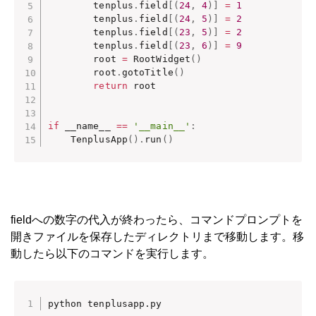
        tenplus
.
field
[
(
24
,
4
)
]
=
1
        tenplus
.
field
[
(
24
,
5
)
]
=
2
        tenplus
.
field
[
(
23
,
5
)
]
=
2
        tenplus
.
field
[
(
23
,
6
)
]
=
9
        root 
=
 RootWidget
(
)
        root
.
gotoTitle
(
)
return
 root

if
 __name__ 
==
'__main__'
:
    TenplusApp
(
)
.
run
(
)
fieldへの数字の代入が終わったら、コマンドプロンプトを
開きファイルを保存したディレクトリまで移動します。移
動したら以下のコマンドを実行します。
python tenplusapp.py