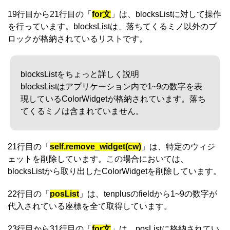
19行目から21行目の「
for文
」は、blocksListに対して操作
を行っています。blocksListは、落ちてくるミノ以外のブ
ロックが格納されているリストです。
blocksListをちょっと詳しく説明
blocksListはアプリケーション内で1~9の数字を表
現しているColorWidgetが格納されています。落ち
てくるミノは含まれていません。
21行目の「
self.remove_widget(cw)
」は、特定のウィジ
ェットを削除しています。この場合においては、
blocksListから取り出したColorWidgetを削除しています。
22行目の「
posList
」は、tenplusのfieldから1~9の数字が
代入されている座標を全て取得しています。
23行目から31行目の「
for文
」は、posListに格納されてい