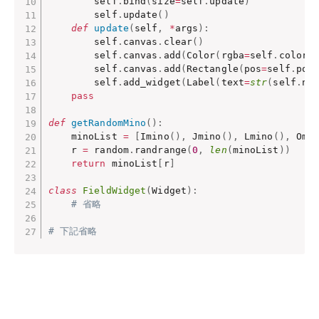
        self
.
bind
(
size
=
self
.
update
)
        self
.
update
(
)
def
update
(
self
,
*
args
)
:
        self
.
canvas
.
clear
(
)
        self
.
canvas
.
add
(
Color
(
rgba
=
self
.
color
)
        self
.
canvas
.
add
(
Rectangle
(
pos
=
self
.
pos
        self
.
add_widget
(
Label
(
text
=
str
(
self
.
nu
pass
def
getRandomMino
(
)
:
    minoList 
=
[
Imino
(
)
,
 Jmino
(
)
,
 Lmino
(
)
,
 Omi
    r 
=
 random
.
randrange
(
0
,
len
(
minoList
)
)
return
 minoList
[
r
]
class
FieldWidget
(
Widget
)
:
# 省略
# 下記省略