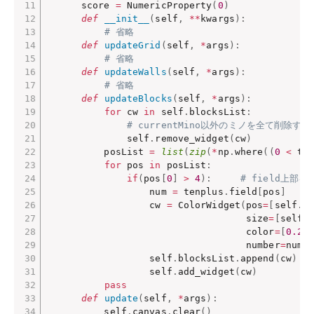
      score 
=
 NumericProperty
(
0
)
def
__init__
(
self
,
**
kwargs
)
:
# 省略
def
updateGrid
(
self
,
*
args
)
:
# 省略
def
updateWalls
(
self
,
*
args
)
:
# 省略
def
updateBlocks
(
self
,
*
args
)
:
for
 cw 
in
 self
.
blocksList
:
# currentMino以外のミノを全て削除する
              self
.
remove_widget
(
cw
)
          posList 
=
list
(
zip
(
*
np
.
where
(
(
0
<
 te
for
 pos 
in
 posList
:
if
(
pos
[
0
]
>
4
)
:
# field上部
                  num 
=
 tenplus
.
field
[
pos
]
                  cw 
=
 ColorWidget
(
pos
=
[
self
.
x
                                   size
=
[
self
.
                                   color
=
[
0.23
                                   number
=
num
)
                  self
.
blocksList
.
append
(
cw
)
                  self
.
add_widget
(
cw
)
pass
def
update
(
self
,
*
args
)
:
          self
.
canvas
.
clear
(
)