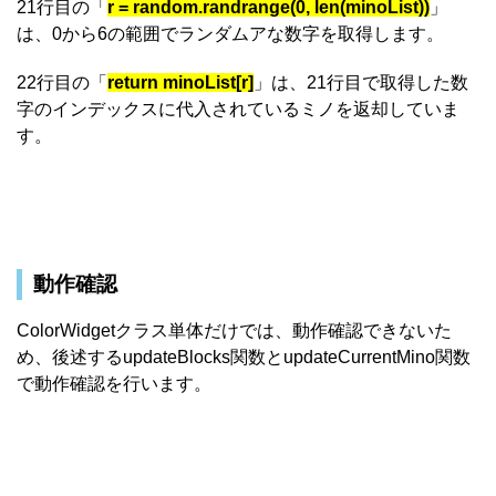
21行目の「
r = random.randrange(0, len(minoList))
」
は、0から6の範囲でランダムアな数字を取得します。
22行目の「
return minoList[r]
」は、21行目で取得した数
字のインデックスに代入されているミノを返却していま
す。
動作確認
ColorWidgetクラス単体だけでは、動作確認できないた
め、後述するupdateBlocks関数とupdateCurrentMino関数
で動作確認を行います。