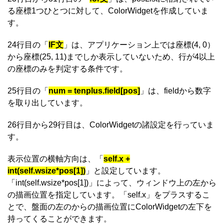
る座標1つひとつに対して、ColorWidgetを作成していま
す。
24行目の「
IF文
」は、アプリケーション上では座標(4, 0）
から座標(25, 11)までしか表示していないため、行が4以上
の座標のみを判定する条件です。
25行目の「
num = tenplus.field[pos]
」は、fieldから数字
を取り出しています。
26行目から29行目は、ColorWidgetの諸設定を行っていま
す。
表示位置の横軸方向は、「
self.x +
int(self.wsize*pos[1])
」と設定しています。
「int(self.wsize*pos[1])」によって、ウィンドウ上の左から
の描画位置を指定しています。「self.x」をプラスするこ
とで、盤面の左のからの描画位置にColorWidgetの左下を
持ってくることができます。