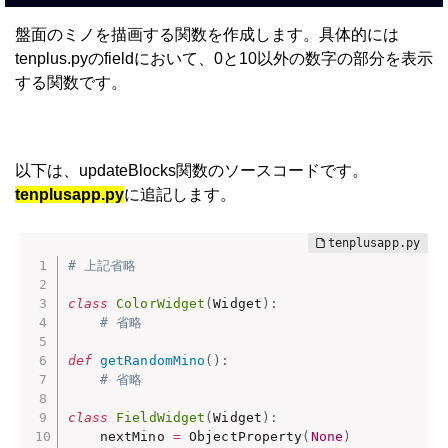
盤面のミノを描画する関数を作成します。具体的には
tenplus.pyのfieldにおいて、0と10以外の数字の部分を表示
する関数です。
以下は、updateBlocks関数のソースコードです。
tenplusapp.py
に追記します。
# 上記省略
class
ColorWidget
(
Widget
)
:
# 省略
def
getRandomMino
(
)
:
# 省略
class
FieldWidget
(
Widget
)
:
    nextMino 
=
 ObjectProperty
(
None
)