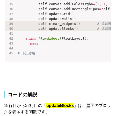
          self
.
canvas
.
add
(
Color
(
rgba
=
[
1
,
1
,
1
,
          self
.
canvas
.
add
(
Rectangle
(
pos
=
self
.
p
          self
.
updateGrid
(
)
          self
.
updateWalls
(
)
          self
.
clear_widgets
(
)
# 追加部
          self
.
updateBlocks
(
)
# 追加部
class
PlayWidget
(
FloatLayout
)
:
pass
# 下記省略
コードの解説
18行目から32行目の「
updateBlocks
」は、盤面のブロッ
クを表示する関数です。