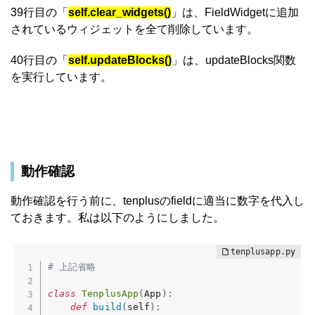
39行目の「
self.clear_widgets()
」は、FieldWidgetに追加
されているウィジェットを全て削除しています。
40行目の「
self.updateBlocks()
」は、updateBlocks関数
を実行しています。
動作確認
動作確認を行う前に、tenplusのfieldに適当に数字を代入し
ておきます。私は以下のようにしました。
# 上記省略
class
TenplusApp
(
App
)
:
def
build
(
self
)
: